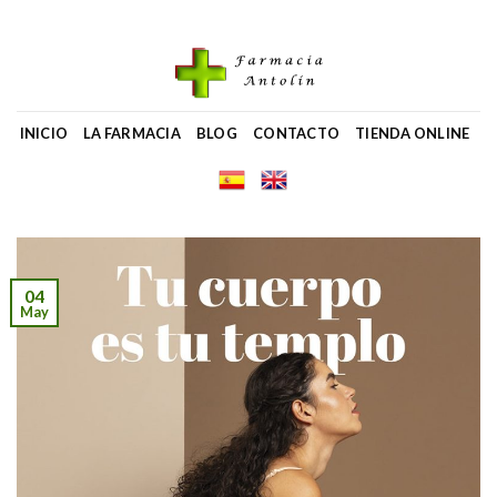
Skip
to
content
INICIO
LA FARMACIA
BLOG
CONTACTO
TIENDA ONLINE
04
May