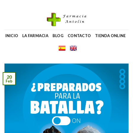
Skip
to
content
INICIO
LA FARMACIA
BLOG
CONTACTO
TIENDA ONLINE
20
Feb